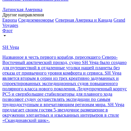
Латинская Америка
Другие направления
Европа
Средиземноморье
Северная Америка и Канада
Grand
Voyages
Флот
SH Vega
Названное в честь первого корабля, пересекшего Северо-
Восточный арктический проход, судно SH Vega было создано
для путешествий в отдаленные уголки нашей планеты без
отказа от привычного уровня комфорта и сервиса. SH Vega
является вторым в серии из трех креативно задуманных и
спроектированных экспедиционных судов повышенного
полярного класса нового поколения. Ледоупроченный корпус
PC5 и сверхбольшие стабилизаторы для плавного хода
позволяют судну осуществлять экспедиции по самым
труднодоступным и впечатляющим регионам мира. SH Vegа
предлагает своим гостям 5-звездочное размещение в
окружении элегантных и изысканных интерьеров в стиле
«Скандинавский шик».