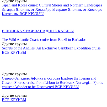
Другие круизы
Japan and Korea cruise: Cultural Shores and Northern Landscapes
Загадки Японии: от Хоккайдо
В сердце Японии: от Кюсю до
Кагосимы
ВСЕ КРУИЗЫ
В ПОИСКАХ РАЯ: ЗАПАДНЫЕ КАРИБЫ
The Wild Atlantic Coast: cruise from Brazil to Barbados
Другие круизы
Secrets of the Antilles: An Exclusive Caribbean Expedition cruise
ВСЕ КРУИЗЫ
Другие круизы
Северо-Западная Африка и острова
Explore the Iberian and
Gascon Shores: cruise from Lisbon to Bordeaux
Norwegian Fjords
cruise: a Wonder to be Discovered
ВСЕ КРУИЗЫ
Другие круизы
ВСЕ КРУИЗЫ