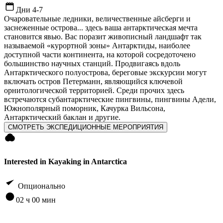
Дни 4-7
Очаровательные ледники, величественные айсберги и
заснеженные острова... здесь ваша антарктическая мечта
становится явью. Вас поразит живописный ландшафт так
называемой «курортной зоны» Антарктиды, наиболее
доступной части континента, на которой сосредоточено
большинство научных станций. Продвигаясь вдоль
Антарктического полуострова, береговые экскурсии могут
включать остров Петерманн, являющийся ключевой
орнитологической территорией. Среди прочих здесь
встречаются cубантарктические пингвины, пингвины Адели,
Южнополярный поморник, Качурка Вильсона,
Антарктический баклан и другие.
СМОТРЕТЬ ЭКСПЕДИЦИОННЫЕ МЕРОПРИЯТИЯ
Interested in Kayaking in Antarctica
Опционально
02 ч 00 мин