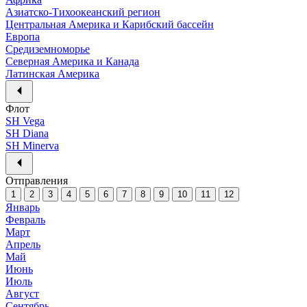
Азиатско-Тихоокеанский регион
Центральная Америка и Карибский бассейн
Европа
Средиземноморье
Северная Америка и Канада
Латинская Америка
Флот
SH Vega
SH Diana
SH Minerva
Отправления
1
2
3
4
5
6
7
8
9
10
11
12
Январь
Февраль
Март
Апрель
Май
Июнь
Июль
Август
Сентябрь