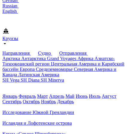
German
Russian
English
Круизы
Направления
Судно
Отправления
Арктика
Антарктика
Grand Voyages
Африка
Азиатско-
Тихоокеанский регион
Центральная Америка и Карибский
бассейн
Европа
Средиземноморье
Северная Америка и
Канада
Латинская Америка
SH Vega
SH Diana
SH Minerva
Январь
Февраль
Март
Апрель
Май
Июнь
Июль
Август
Сентябрь
Октябрь
Ноябрь
Декабрь
Исследование Южной Гренландии
Исландия и Лофотенские острова
Круиз «Сердце Шпицбергена»