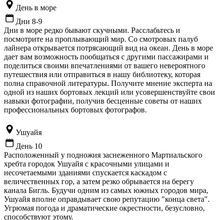
День в море
Дни 8-9
Дни в море редко бывают скучными. Расслабьтесь и
посмотрите на проплывающий мир. Со смотровых палуб
лайнера открывается потрясающий вид на океан. День в море
дает вам возможность пообщаться с другими пассажирами и
поделиться своими впечатлениями от вашего невероятного
путешествия или отправиться в нашу библиотеку, которая
полна справочной литературы. Получите мнение эксперта на
одной из наших бортовых лекций или усовершенствуйте свои
навыки фотографии, получив бесценные советы от наших
профессиональных бортовых фотографов.
Ушуайя
День 10
Расположенный у подножия заснеженного Мартиальского
хребта городок Ушуайя с красочными улицами и
несочетаемыми зданиями спускается каскадом с
величественных гор, а затем резко обрывается на берегу
канала Бигль. Будучи одним из самых южных городов мира,
Ушуайя вполне оправдывает свою репутацию "конца света".
Угрюмая погода и драматические окрестности, безусловно,
способствуют этому.