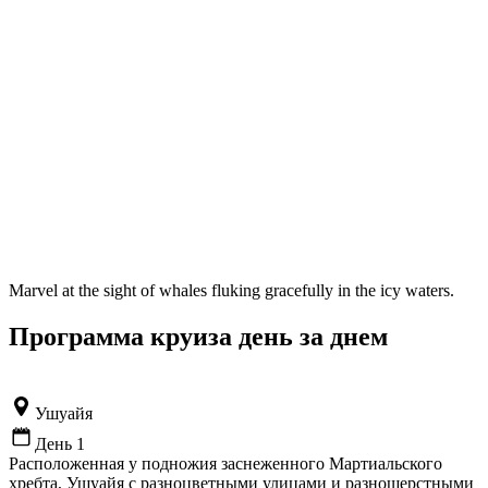
Marvel at the sight of whales fluking gracefully in the icy waters.
Программа круиза день за днем
Ушуайя
День 1
Расположенная у подножия заснеженного Мартиальского
хребта, Ушуайя с разноцветными улицами и разношерстными