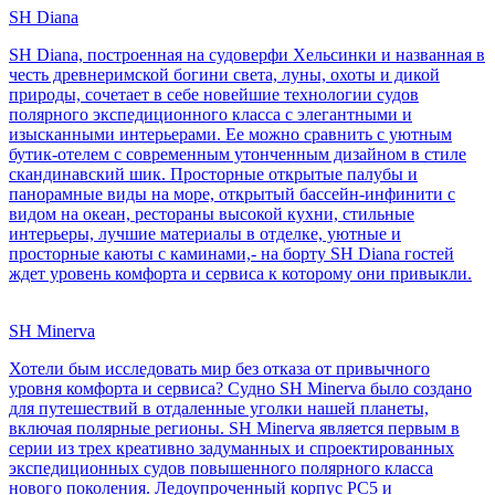
SH Diana
SH Diana, построенная на судоверфи Хельсинки и названная в
честь древнеримской богини света, луны, охоты и дикой
природы, сочетает в себе новейшие технологии судов
полярного экспедиционного класса с элегантными и
изысканными интерьерами. Ее можно сравнить с уютным
бутик-отелем с современным утонченным дизайном в стиле
скандинавский шик. Просторные открытые палубы и
панорамные виды на море, открытый бассейн-инфинити с
видом на океан, рестораны высокой кухни, стильные
интерьеры, лучшие материалы в отделке, уютные и
просторные каюты с каминами,- на борту SH Diana гостей
ждет уровень комфорта и сервиса к которому они привыкли.
SH Minerva
Хотели бым исследовать мир без отказа от привычного
уровня комфорта и сервиса? Судно SH Minerva было создано
для путешествий в отдаленные уголки нашей планеты,
включая полярные регионы. SH Minerva является первым в
серии из трех креативно задуманных и спроектированных
экспедиционных судов повышенного полярного класса
нового поколения. Ледоупроченный корпус PC5 и