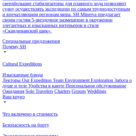
сверхбольшие стабилизаторы для плавного хода позволяют
судну осуществлять экспедиции по самым труднодоступным
и впечатляющим регионам мира. SH Minerva предлагает
своим гостям 5-звездочное размещение в окружении
элегантных и изысканных интерьеров в стиле
«Скандинавский шик».
Специальные предложения
Почему SH
Cultural Expeditions
Изысканные блюда
Лекторы
Our Expedition Team
Environment Exploration
Забота о
душе и теле
Удобства в каюте
Персональное обслуживание
Ожидания
Solo Travelers
Charters
Groups
Weddings
Ваш круиз
Что включено в стоимость
Безопасность на борту
Экскурсионная программа