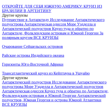
ОТКРОЙТЕ ДЛЯ СЕБЯ ЮЖНУЮ АМЕРИКУ: КРУИЗ ИЗ
БРАЗИЛИИ В АРГЕНТИНУ
Другие круизы
Путешествие в Антарктиду
Исследование Антарктического
полуострова
Антарктическая одиссея
Море Уэдделла и
Антарктический полуостров
Круиз туда и обратно по
Антарктиде, Фолклендским островам и Южной Георгии
За
полярным кругом
ВСЕ КРУИЗЫ
Очарование Сейшельских островов
Райские острова Индийского океана
Горизонты Юго-Восточной Африки
Трансатлантический круиз из Кейптауна в Ушуайю
Другие круизы
Антарктический полуостров
Исследование Антарктического
полуострова
Море Уэдделла и Антарктический полуостров
Антарктическая одиссея
Круиз туда и обратно по Антарктиде,
Фолклендским островам и Южной Георгии
Антарктический
полуостров, Южная Георгия и острова Южной Атлантики
ВСЕ КРУИЗЫ