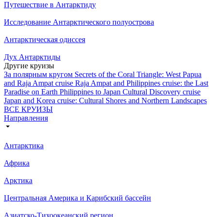
Путешествие в Антарктиду
Исследование Антарктического полуострова
Антарктическая одиссея
Дух Антарктиды
Другие круизы
За полярным кругом
Secrets of the Coral Triangle: West Papua
and Raja Ampat cruise
Raja Ampat and Philippines cruise: the Last
Paradise on Earth
Philippines to Japan Cultural Discovery cruise
Japan and Korea cruise: Cultural Shores and Northern Landscapes
ВСЕ КРУИЗЫ
Направления
Антарктика
Африка
Арктика
Центральная Америка и Карибский бассейн
Азиатско-Тихоокеанский регион