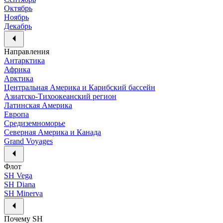
Октябрь
Ноябрь
Декабрь
Направления
Антарктика
Африка
Арктика
Центральная Америка и Карибский бассейн
Азиатско-Тихоокеанский регион
Латинская Америка
Европа
Средиземноморье
Северная Америка и Канада
Grand Voyages
Флот
SH Vega
SH Diana
SH Minerva
Почему SH