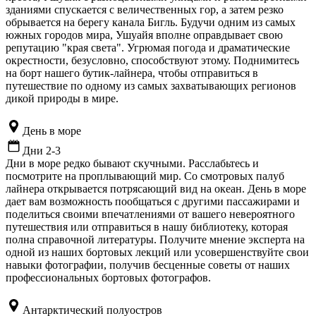
зданиями спускается с величественных гор, а затем резко
обрывается на берегу канала Бигль. Будучи одним из самых
южных городов мира, Ушуайя вполне оправдывает свою
репутацию "края света". Угрюмая погода и драматические
окрестности, безусловно, способствуют этому. Поднимитесь
на борт нашего бутик-лайнера, чтобы отправиться в
путешествие по одному из самых захватывающих регионов
дикой природы в мире.
День в море
Дни 2-3
Дни в море редко бывают скучными. Расслабьтесь и
посмотрите на проплывающий мир. Со смотровых палуб
лайнера открывается потрясающий вид на океан. День в море
дает вам возможность пообщаться с другими пассажирами и
поделиться своими впечатлениями от вашего невероятного
путешествия или отправиться в нашу библиотеку, которая
полна справочной литературы. Получите мнение эксперта на
одной из наших бортовых лекций или усовершенствуйте свои
навыки фотографии, получив бесценные советы от наших
профессиональных бортовых фотографов.
Антарктический полуостров