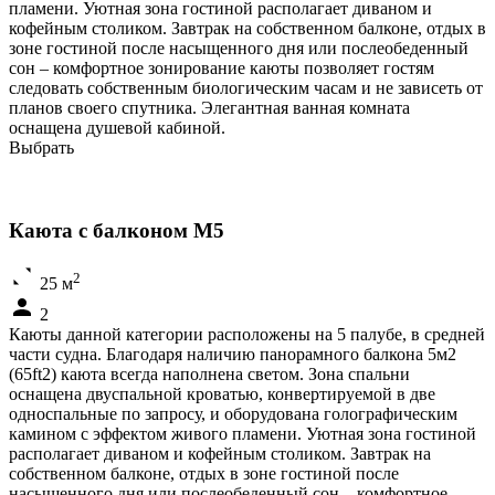
пламени. Уютная зона гостиной располагает диваном и
кофейным столиком. Завтрак на собственном балконе, отдых в
зоне гостиной после насыщенного дня или послеобеденный
сон – комфортное зонирование каюты позволяет гостям
следовать собственным биологическим часам и не зависеть от
планов своего спутника. Элегантная ванная комната
оснащена душевой кабиной.
Выбрать
Каюта с балконом M5
2
25 м
2
Каюты данной категории расположены на 5 палубе, в средней
части судна. Благодаря наличию панорамного балкона 5м2
(65ft2) каюта всегда наполнена светом. Зона спальни
оснащена двуспальной кроватью, конвертируемой в две
односпальные по запросу, и оборудована голографическим
камином с эффектом живого пламени. Уютная зона гостиной
располагает диваном и кофейным столиком. Завтрак на
собственном балконе, отдых в зоне гостиной после
насыщенного дня или послеобеденный сон – комфортное