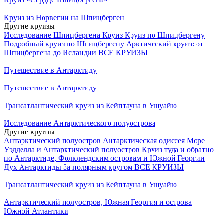
Круиз из Норвегии на Шпицберген
Другие круизы
Исследование Шпицбергена Круиз
Круиз по Шпицбергену
Подробный круиз по Шпицбергену
Арктический круиз: от
Шпицбергена до Исландии
ВСЕ КРУИЗЫ
Путешествие в Антарктиду
Путешествие в Антарктиду
Трансатлантический круиз из Кейптауна в Ушуайю
Исследование Антарктического полуострова
Другие круизы
Антарктический полуостров
Антарктическая одиссея
Море
Уэдделла и Антарктический полуостров
Круиз туда и обратно
по Антарктиде, Фолклендским островам и Южной Георгии
Дух Антарктиды
За полярным кругом
ВСЕ КРУИЗЫ
Трансатлантический круиз из Кейптауна в Ушуайю
Антарктический полуостров, Южная Георгия и острова
Южной Атлантики