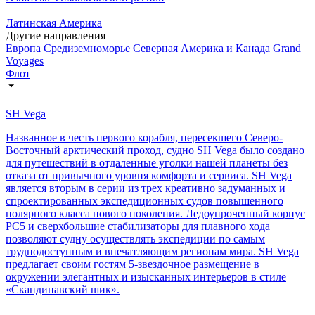
Латинская Америка
Другие направления
Европа
Средиземноморье
Северная Америка и Канада
Grand
Voyages
Флот
SH Vega
Названное в честь первого корабля, пересекшего Северо-
Восточный арктический проход, судно SH Vega было создано
для путешествий в отдаленные уголки нашей планеты без
отказа от привычного уровня комфорта и сервиса. SH Vega
является вторым в серии из трех креативно задуманных и
спроектированных экспедиционных судов повышенного
полярного класса нового поколения. Ледоупроченный корпус
PC5 и сверхбольшие стабилизаторы для плавного хода
позволяют судну осуществлять экспедиции по самым
труднодоступным и впечатляющим регионам мира. SH Vegа
предлагает своим гостям 5-звездочное размещение в
окружении элегантных и изысканных интерьеров в стиле
«Скандинавский шик».