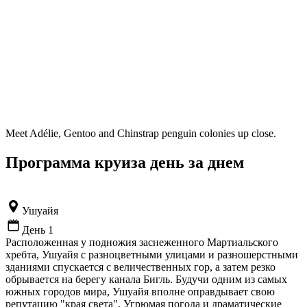
Meet Adélie, Gentoo and Chinstrap penguin colonies up close.
Программа круиза день за днем
Ушуайя
День 1
Расположенная у подножия заснеженного Мартиальского
хребта, Ушуайя с разноцветными улицами и разношерстными
зданиями спускается с величественных гор, а затем резко
обрывается на берегу канала Бигль. Будучи одним из самых
южных городов мира, Ушуайя вполне оправдывает свою
репутацию "края света". Угрюмая погода и драматические