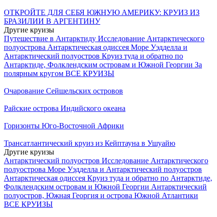
ОТКРОЙТЕ ДЛЯ СЕБЯ ЮЖНУЮ АМЕРИКУ: КРУИЗ ИЗ
БРАЗИЛИИ В АРГЕНТИНУ
Другие круизы
Путешествие в Антарктиду
Исследование Антарктического
полуострова
Антарктическая одиссея
Море Уэдделла и
Антарктический полуостров
Круиз туда и обратно по
Антарктиде, Фолклендским островам и Южной Георгии
За
полярным кругом
ВСЕ КРУИЗЫ
Очарование Сейшельских островов
Райские острова Индийского океана
Горизонты Юго-Восточной Африки
Трансатлантический круиз из Кейптауна в Ушуайю
Другие круизы
Антарктический полуостров
Исследование Антарктического
полуострова
Море Уэдделла и Антарктический полуостров
Антарктическая одиссея
Круиз туда и обратно по Антарктиде,
Фолклендским островам и Южной Георгии
Антарктический
полуостров, Южная Георгия и острова Южной Атлантики
ВСЕ КРУИЗЫ