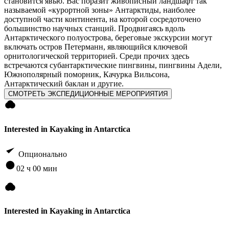
становится явью. Вас поразит живописный ландшафт так
называемой «курортной зоны» Антарктиды, наиболее
доступной части континента, на которой сосредоточено
большинство научных станций. Продвигаясь вдоль
Антарктического полуострова, береговые экскурсии могут
включать остров Петерманн, являющийся ключевой
орнитологической территорией. Среди прочих здесь
встречаются cубантарктические пингвины, пингвины Адели,
Южнополярный поморник, Качурка Вильсона,
Антарктический баклан и другие.
СМОТРЕТЬ ЭКСПЕДИЦИОННЫЕ МЕРОПРИЯТИЯ
Interested in Kayaking in Antarctica
Опционально
02 ч 00 мин
Interested in Kayaking in Antarctica