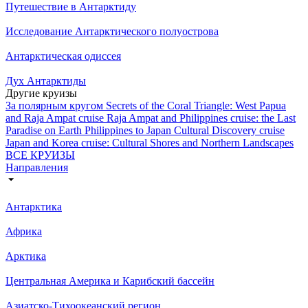
Путешествие в Антарктиду
Исследование Антарктического полуострова
Антарктическая одиссея
Дух Антарктиды
Другие круизы
За полярным кругом
Secrets of the Coral Triangle: West Papua
and Raja Ampat cruise
Raja Ampat and Philippines cruise: the Last
Paradise on Earth
Philippines to Japan Cultural Discovery cruise
Japan and Korea cruise: Cultural Shores and Northern Landscapes
ВСЕ КРУИЗЫ
Направления
Антарктика
Африка
Арктика
Центральная Америка и Карибский бассейн
Азиатско-Тихоокеанский регион