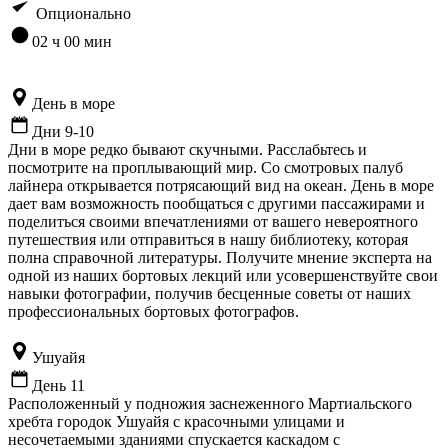
Опционально
02 ч 00 мин
День в море
Дни 9-10
Дни в море редко бывают скучными. Расслабьтесь и
посмотрите на проплывающий мир. Со смотровых палуб
лайнера открывается потрясающий вид на океан. День в море
дает вам возможность пообщаться с другими пассажирами и
поделиться своими впечатлениями от вашего невероятного
путешествия или отправиться в нашу библиотеку, которая
полна справочной литературы. Получите мнение эксперта на
одной из наших бортовых лекций или усовершенствуйте свои
навыки фотографии, получив бесценные советы от наших
профессиональных бортовых фотографов.
Ушуайя
День 11
Расположенный у подножия заснеженного Мартиальского
хребта городок Ушуайя с красочными улицами и
несочетаемыми зданиями спускается каскадом с