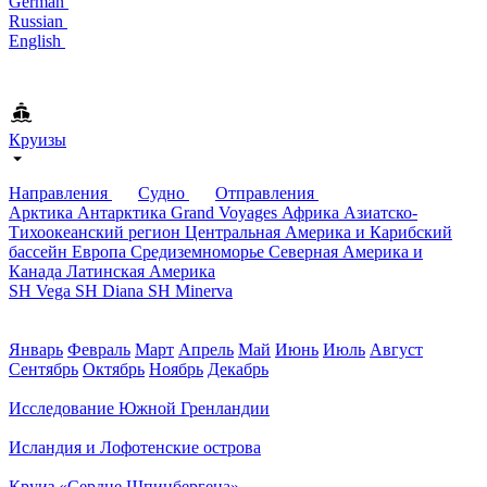
German
Russian
English
Круизы
Направления
Судно
Отправления
Арктика
Антарктика
Grand Voyages
Африка
Азиатско-
Тихоокеанский регион
Центральная Америка и Карибский
бассейн
Европа
Средиземноморье
Северная Америка и
Канада
Латинская Америка
SH Vega
SH Diana
SH Minerva
Январь
Февраль
Март
Апрель
Май
Июнь
Июль
Август
Сентябрь
Октябрь
Ноябрь
Декабрь
Исследование Южной Гренландии
Исландия и Лофотенские острова
Круиз «Сердце Шпицбергена»