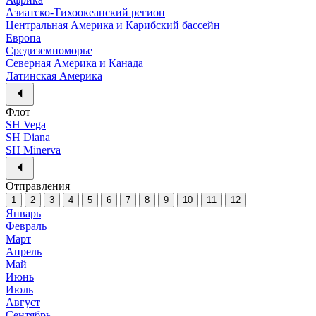
Азиатско-Тихоокеанский регион
Центральная Америка и Карибский бассейн
Европа
Средиземноморье
Северная Америка и Канада
Латинская Америка
Флот
SH Vega
SH Diana
SH Minerva
Отправления
1
2
3
4
5
6
7
8
9
10
11
12
Январь
Февраль
Март
Апрель
Май
Июнь
Июль
Август
Сентябрь