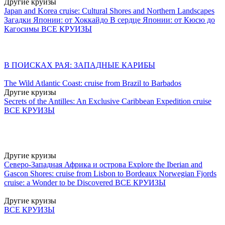
Другие круизы
Japan and Korea cruise: Cultural Shores and Northern Landscapes
Загадки Японии: от Хоккайдо
В сердце Японии: от Кюсю до
Кагосимы
ВСЕ КРУИЗЫ
В ПОИСКАХ РАЯ: ЗАПАДНЫЕ КАРИБЫ
The Wild Atlantic Coast: cruise from Brazil to Barbados
Другие круизы
Secrets of the Antilles: An Exclusive Caribbean Expedition cruise
ВСЕ КРУИЗЫ
Другие круизы
Северо-Западная Африка и острова
Explore the Iberian and
Gascon Shores: cruise from Lisbon to Bordeaux
Norwegian Fjords
cruise: a Wonder to be Discovered
ВСЕ КРУИЗЫ
Другие круизы
ВСЕ КРУИЗЫ