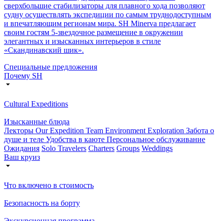
сверхбольшие стабилизаторы для плавного хода позволяют
судну осуществлять экспедиции по самым труднодоступным
и впечатляющим регионам мира. SH Minerva предлагает
своим гостям 5-звездочное размещение в окружении
элегантных и изысканных интерьеров в стиле
«Скандинавский шик».
Специальные предложения
Почему SH
Cultural Expeditions
Изысканные блюда
Лекторы
Our Expedition Team
Environment Exploration
Забота о
душе и теле
Удобства в каюте
Персональное обслуживание
Ожидания
Solo Travelers
Charters
Groups
Weddings
Ваш круиз
Что включено в стоимость
Безопасность на борту
Экскурсионная программа