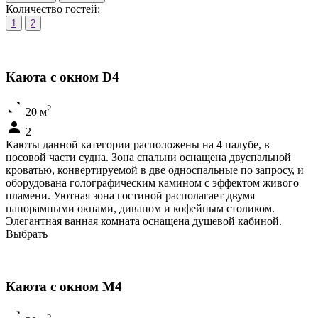
Количество гостей:
1
2
Каюта с окном D4
2
20 м
2
Каюты данной категории расположены на 4 палубе, в
носовой части судна. Зона спальни оснащена двуспальной
кроватью, конвертируемой в две односпальные по запросу, и
оборудована голографическим камином с эффектом живого
пламени. Уютная зона гостиной располагает двумя
панорамными окнами, диваном и кофейным столиком.
Элегантная ванная комната оснащена душевой кабиной.
Выбрать
Каюта с окном M4
2