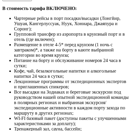
В стоимость тарифа ВКЛЮЧЕНО:
Чартерные рейсы в порт посадки/высадки (Лонгйир,
Ушуая, Кангерлуссуак, Нуук, Хониара, Джаяпура и
Соронг);
Групповой трансфер из аэропорта в круизный порт и в
отель (где включен);
Размещение в отеле 4-5* перед круизом (1 ночь с
завтраком)*, а также на борту в каюте выбранной
категории во время круиза;
Питание на борту и обслуживание номеров 24 часа в
сутки;
Кофе, чай, безалкогольные напитки и алкогольные
напитки 24 часа в сутки;
Лекционные программы от экспедиционных экспертов
и приглашенных спикеров;
Все высадки на Зодиаках и береговые экскурсии под
руководством нашей опытной экспедиционной команды
в полярных регионах и выбранная экскурсия/
экспедиционные активности в каждом порту захода по
маршруту в других регионах;
WI-FI базовый пакет (доступны пакеты с улучшенными
характеристиками за доплату);
Тренажерный зал, сауна, бассейн;