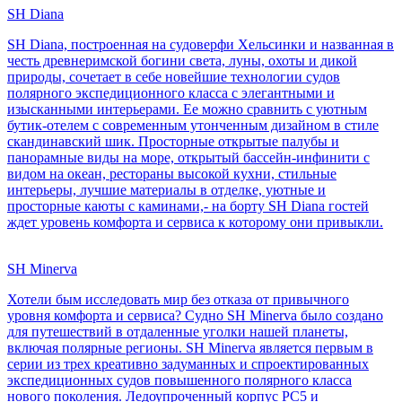
SH Diana
SH Diana, построенная на судоверфи Хельсинки и названная в
честь древнеримской богини света, луны, охоты и дикой
природы, сочетает в себе новейшие технологии судов
полярного экспедиционного класса с элегантными и
изысканными интерьерами. Ее можно сравнить с уютным
бутик-отелем с современным утонченным дизайном в стиле
скандинавский шик. Просторные открытые палубы и
панорамные виды на море, открытый бассейн-инфинити с
видом на океан, рестораны высокой кухни, стильные
интерьеры, лучшие материалы в отделке, уютные и
просторные каюты с каминами,- на борту SH Diana гостей
ждет уровень комфорта и сервиса к которому они привыкли.
SH Minerva
Хотели бым исследовать мир без отказа от привычного
уровня комфорта и сервиса? Судно SH Minerva было создано
для путешествий в отдаленные уголки нашей планеты,
включая полярные регионы. SH Minerva является первым в
серии из трех креативно задуманных и спроектированных
экспедиционных судов повышенного полярного класса
нового поколения. Ледоупроченный корпус PC5 и