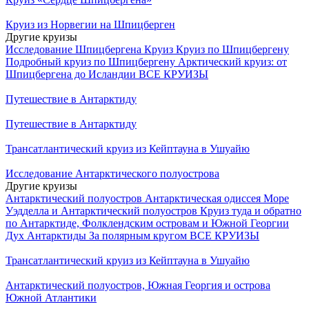
Круиз из Норвегии на Шпицберген
Другие круизы
Исследование Шпицбергена Круиз
Круиз по Шпицбергену
Подробный круиз по Шпицбергену
Арктический круиз: от
Шпицбергена до Исландии
ВСЕ КРУИЗЫ
Путешествие в Антарктиду
Путешествие в Антарктиду
Трансатлантический круиз из Кейптауна в Ушуайю
Исследование Антарктического полуострова
Другие круизы
Антарктический полуостров
Антарктическая одиссея
Море
Уэдделла и Антарктический полуостров
Круиз туда и обратно
по Антарктиде, Фолклендским островам и Южной Георгии
Дух Антарктиды
За полярным кругом
ВСЕ КРУИЗЫ
Трансатлантический круиз из Кейптауна в Ушуайю
Антарктический полуостров, Южная Георгия и острова
Южной Атлантики