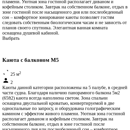
пламени. Уютная зона гостиной располагает диваном и
кофейным столиком. Завтрак на собственном балконе, отдых в
зоне гостиной после насыщенного дня или послеобеденный
сон – комфортное зонирование каюты позволяет гостям
следовать собственным биологическим часам и не зависеть от
планов своего спутника. Элегантная ванная комната
оснащена душевой кабиной.
Выбрать
Каюта с балконом М5
2
25 м
2
Каюты данной категории расположены на 5 палубе, в средней
части судна. Благодаря наличию панорамного балкона 5м2
(65ft2) каюта всегда наполнена светом. Зона спальни
оснащена двуспальной кроватью, конвертируемой в две
односпальные по запросу, и оборудована голографическим
камином с эффектом живого пламени. Уютная зона гостиной
располагает диваном и кофейным столиком. Завтрак на
собственном балконе, отдых в зоне гостиной после
насыщенного дня или послеобеденный сон – комфортное