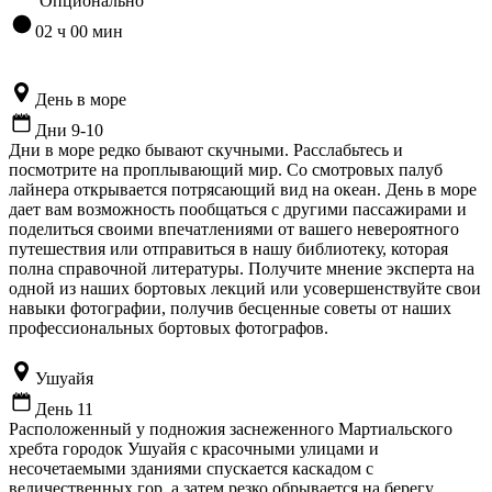
Опционально
02 ч 00 мин
День в море
Дни 9-10
Дни в море редко бывают скучными. Расслабьтесь и
посмотрите на проплывающий мир. Со смотровых палуб
лайнера открывается потрясающий вид на океан. День в море
дает вам возможность пообщаться с другими пассажирами и
поделиться своими впечатлениями от вашего невероятного
путешествия или отправиться в нашу библиотеку, которая
полна справочной литературы. Получите мнение эксперта на
одной из наших бортовых лекций или усовершенствуйте свои
навыки фотографии, получив бесценные советы от наших
профессиональных бортовых фотографов.
Ушуайя
День 11
Расположенный у подножия заснеженного Мартиальского
хребта городок Ушуайя с красочными улицами и
несочетаемыми зданиями спускается каскадом с
величественных гор, а затем резко обрывается на берегу