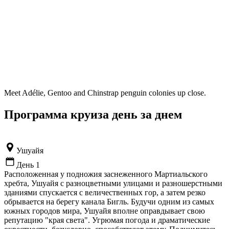
Meet Adélie, Gentoo and Chinstrap penguin colonies up close.
Программа круиза день за днем
Ушуайя
День 1
Расположенная у подножия заснеженного Мартиальского
хребта, Ушуайя с разноцветными улицами и разношерстными
зданиями спускается с величественных гор, а затем резко
обрывается на берегу канала Бигль. Будучи одним из самых
южных городов мира, Ушуайя вполне оправдывает свою
репутацию "края света". Угрюмая погода и драматические