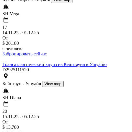
SH Vega
17
14.11.25 - 01.12.25
От
$ 20,180
c человека
Забронировать сейчас
Трансатлантический круиз из Кейптауна в Ушуайю
D2925111520
Кейптаун - Ушуайя
View map
SH Diana
20
15.11.25 - 05.12.25
От
$ 13,780