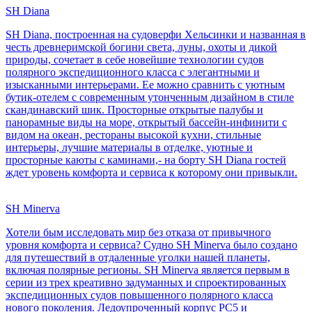
SH Diana
SH Diana, построенная на судоверфи Хельсинки и названная в
честь древнеримской богини света, луны, охоты и дикой
природы, сочетает в себе новейшие технологии судов
полярного экспедиционного класса с элегантными и
изысканными интерьерами. Ее можно сравнить с уютным
бутик-отелем с современным утонченным дизайном в стиле
скандинавский шик. Просторные открытые палубы и
панорамные виды на море, открытый бассейн-инфинити с
видом на океан, рестораны высокой кухни, стильные
интерьеры, лучшие материалы в отделке, уютные и
просторные каюты с каминами,- на борту SH Diana гостей
ждет уровень комфорта и сервиса к которому они привыкли.
SH Minerva
Хотели бым исследовать мир без отказа от привычного
уровня комфорта и сервиса? Судно SH Minerva было создано
для путешествий в отдаленные уголки нашей планеты,
включая полярные регионы. SH Minerva является первым в
серии из трех креативно задуманных и спроектированных
экспедиционных судов повышенного полярного класса
нового поколения. Ледоупроченный корпус PC5 и