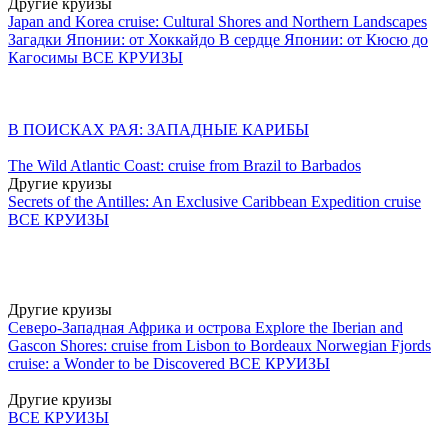
Другие круизы
Japan and Korea cruise: Cultural Shores and Northern Landscapes
Загадки Японии: от Хоккайдо
В сердце Японии: от Кюсю до
Кагосимы
ВСЕ КРУИЗЫ
В ПОИСКАХ РАЯ: ЗАПАДНЫЕ КАРИБЫ
The Wild Atlantic Coast: cruise from Brazil to Barbados
Другие круизы
Secrets of the Antilles: An Exclusive Caribbean Expedition cruise
ВСЕ КРУИЗЫ
Другие круизы
Северо-Западная Африка и острова
Explore the Iberian and
Gascon Shores: cruise from Lisbon to Bordeaux
Norwegian Fjords
cruise: a Wonder to be Discovered
ВСЕ КРУИЗЫ
Другие круизы
ВСЕ КРУИЗЫ