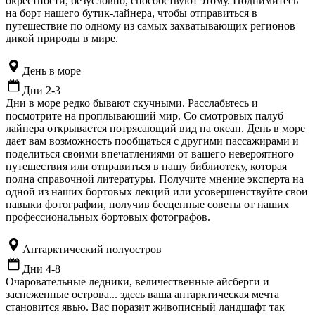
окрестности, безусловно, способствуют этому. Поднимитесь
на борт нашего бутик-лайнера, чтобы отправиться в
путешествие по одному из самых захватывающих регионов
дикой природы в мире.
День в море
Дни 2-3
Дни в море редко бывают скучными. Расслабьтесь и
посмотрите на проплывающий мир. Со смотровых палуб
лайнера открывается потрясающий вид на океан. День в море
дает вам возможность пообщаться с другими пассажирами и
поделиться своими впечатлениями от вашего невероятного
путешествия или отправиться в нашу библиотеку, которая
полна справочной литературы. Получите мнение эксперта на
одной из наших бортовых лекций или усовершенствуйте свои
навыки фотографии, получив бесценные советы от наших
профессиональных бортовых фотографов.
Антарктический полуостров
Дни 4-8
Очаровательные ледники, величественные айсберги и
заснеженные острова... здесь ваша антарктическая мечта
становится явью. Вас поразит живописный ландшафт так