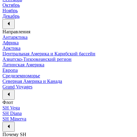
Октябрь
Ноябрь
Декабрь
Направления
Антарктика
Африка
Арктика
Центральная Америка и Карибский бассейн
Азиатско-Тихоокеанский регион
Латинская Америка
Европа
Средиземноморье
Северная Америка и Канада
Grand Voyages
Флот
SH Vega
SH Diana
SH Minerva
Почему SH