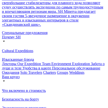
сверхбольшие стабилизаторы для плавного хода позволяют
судну осуществлять экспедиции по самым труднодоступным
и впечатляющим регионам мира. SH Minerva предлагает
своим гостям 5-звездочное размещение в окружении
элегантных и изысканных интерьеров в стиле
«Скандинавский шик».
Специальные предложения
Почему SH
Cultural Expeditions
Изысканные блюда
Лекторы
Our Expedition Team
Environment Exploration
Забота о
душе и теле
Удобства в каюте
Персональное обслуживание
Ожидания
Solo Travelers
Charters
Groups
Weddings
Ваш круиз
Что включено в стоимость
Безопасность на борту
Экскурсионная программа