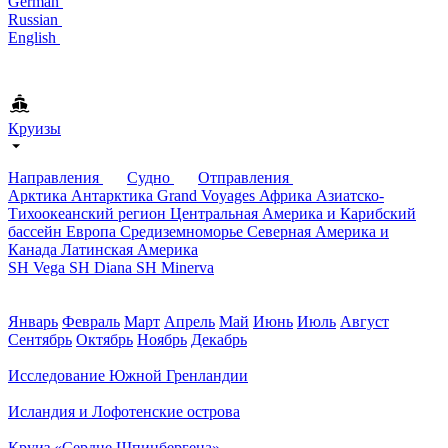
German
Russian
English
Круизы
Направления
Судно
Отправления
Арктика
Антарктика
Grand Voyages
Африка
Азиатско-
Тихоокеанский регион
Центральная Америка и Карибский
бассейн
Европа
Средиземноморье
Северная Америка и
Канада
Латинская Америка
SH Vega
SH Diana
SH Minerva
Январь
Февраль
Март
Апрель
Май
Июнь
Июль
Август
Сентябрь
Октябрь
Ноябрь
Декабрь
Исследование Южной Гренландии
Исландия и Лофотенские острова
Круиз «Сердце Шпицбергена»