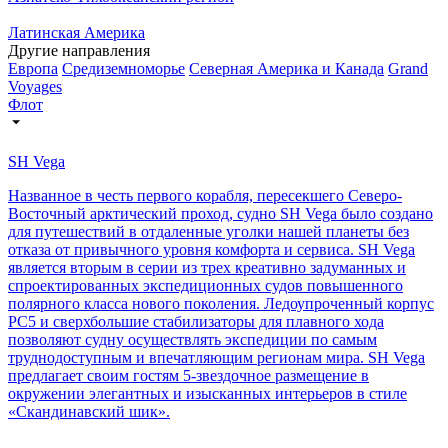
Латинская Америка
Другие направления
Европа
Средиземноморье
Северная Америка и Канада
Grand
Voyages
Флот
SH Vega
Названное в честь первого корабля, пересекшего Северо-
Восточный арктический проход, судно SH Vega было создано
для путешествий в отдаленные уголки нашей планеты без
отказа от привычного уровня комфорта и сервиса. SH Vega
является вторым в серии из трех креативно задуманных и
спроектированных экспедиционных судов повышенного
полярного класса нового поколения. Ледоупроченный корпус
PC5 и сверхбольшие стабилизаторы для плавного хода
позволяют судну осуществлять экспедиции по самым
труднодоступным и впечатляющим регионам мира. SH Vegа
предлагает своим гостям 5-звездочное размещение в
окружении элегантных и изысканных интерьеров в стиле
«Скандинавский шик».