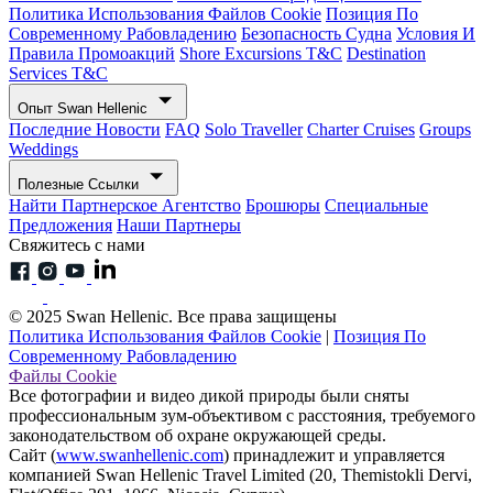
Политика Использования Файлов Cookie
Позиция По
Современному Рабовладению
Безопасность Судна
Условия И
Правила Промоакций
Shore Excursions T&C
Destination
Services T&C
Опыт Swan Hellenic
Последние Новости
FAQ
Solo Traveller
Charter Cruises
Groups
Weddings
Полезные Ссылки
Найти Партнерское Агентство
Брошюры
Специальные
Предложения
Наши Партнеры
Свяжитесь с нами
© 2025 Swan Hellenic. Все права защищены
Политика Использования Файлов Cookie
|
Позиция По
Современному Рабовладению
Файлы Cookie
Все фотографии и видео дикой природы были сняты
профессиональным зум-объективом с расстояния, требуемого
законодательством об охране окружающей среды.
Сайт (
www.swanhellenic.com
) принадлежит и управляется
компанией Swan Hellenic Travel Limited (20, Themistokli Dervi,