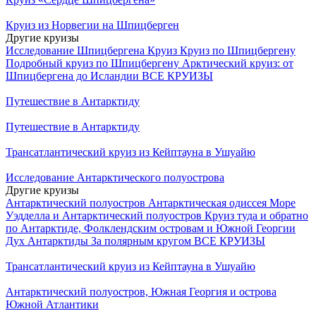
Круиз из Норвегии на Шпицберген
Другие круизы
Исследование Шпицбергена Круиз
Круиз по Шпицбергену
Подробный круиз по Шпицбергену
Арктический круиз: от
Шпицбергена до Исландии
ВСЕ КРУИЗЫ
Путешествие в Антарктиду
Путешествие в Антарктиду
Трансатлантический круиз из Кейптауна в Ушуайю
Исследование Антарктического полуострова
Другие круизы
Антарктический полуостров
Антарктическая одиссея
Море
Уэдделла и Антарктический полуостров
Круиз туда и обратно
по Антарктиде, Фолклендским островам и Южной Георгии
Дух Антарктиды
За полярным кругом
ВСЕ КРУИЗЫ
Трансатлантический круиз из Кейптауна в Ушуайю
Антарктический полуостров, Южная Георгия и острова
Южной Атлантики