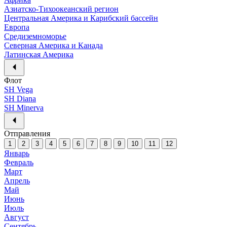
Азиатско-Тихоокеанский регион
Центральная Америка и Карибский бассейн
Европа
Средиземноморье
Северная Америка и Канада
Латинская Америка
Флот
SH Vega
SH Diana
SH Minerva
Отправления
1
2
3
4
5
6
7
8
9
10
11
12
Январь
Февраль
Март
Апрель
Май
Июнь
Июль
Август
Сентябрь