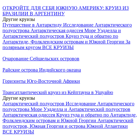
ОТКРОЙТЕ ДЛЯ СЕБЯ ЮЖНУЮ АМЕРИКУ: КРУИЗ ИЗ
БРАЗИЛИИ В АРГЕНТИНУ
Другие круизы
Путешествие в Антарктиду
Исследование Антарктического
полуострова
Антарктическая одиссея
Море Уэдделла и
Антарктический полуостров
Круиз туда и обратно по
Антарктиде, Фолклендским островам и Южной Георгии
За
полярным кругом
ВСЕ КРУИЗЫ
Очарование Сейшельских островов
Райские острова Индийского океана
Горизонты Юго-Восточной Африки
Трансатлантический круиз из Кейптауна в Ушуайю
Другие круизы
Антарктический полуостров
Исследование Антарктического
полуострова
Море Уэдделла и Антарктический полуостров
Антарктическая одиссея
Круиз туда и обратно по Антарктиде,
Фолклендским островам и Южной Георгии
Антарктический
полуостров, Южная Георгия и острова Южной Атлантики
ВСЕ КРУИЗЫ