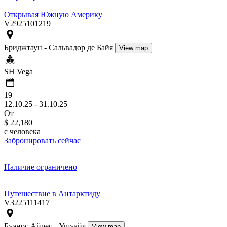
Открывая Южную Америку
V2925101219
Бриджтаун - Сальвадор де Байя
View map
SH Vega
19
12.10.25 - 31.10.25
От
$ 22,180
c человека
Забронировать сейчас
Наличие ограничено
Путешествие в Антарктиду
V3225111417
Буэнос Айрес - Ушуайя
View map