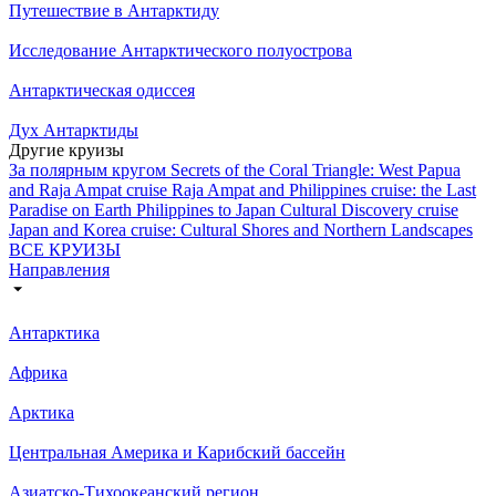
Путешествие в Антарктиду
Исследование Антарктического полуострова
Антарктическая одиссея
Дух Антарктиды
Другие круизы
За полярным кругом
Secrets of the Coral Triangle: West Papua
and Raja Ampat cruise
Raja Ampat and Philippines cruise: the Last
Paradise on Earth
Philippines to Japan Cultural Discovery cruise
Japan and Korea cruise: Cultural Shores and Northern Landscapes
ВСЕ КРУИЗЫ
Направления
Антарктика
Африка
Арктика
Центральная Америка и Карибский бассейн
Азиатско-Тихоокеанский регион