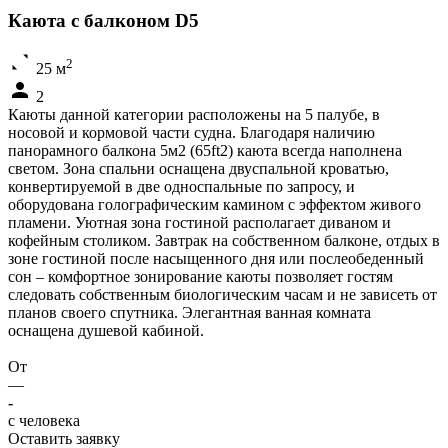
Каюта с балконом D5
2
25 м
2
Каюты данной категории расположены на 5 палубе, в
носовой и кормовой части судна. Благодаря наличию
панорамного балкона 5м2 (65ft2) каюта всегда наполнена
светом. Зона спальни оснащена двуспальной кроватью,
конвертируемой в две односпальные по запросу, и
оборудована голографическим камином с эффектом живого
пламени. Уютная зона гостиной располагает диваном и
кофейным столиком. Завтрак на собственном балконе, отдых в
зоне гостиной после насыщенного дня или послеобеденный
сон – комфортное зонирование каюты позволяет гостям
следовать собственным биологическим часам и не зависеть от
планов своего спутника. Элегантная ванная комната
оснащена душевой кабиной.
От
—
-
c человека
Оставить заявку