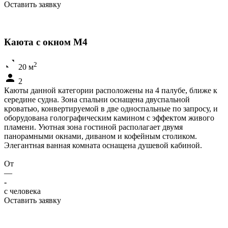
Оставить заявку
Каюта с окном M4
2
20 м
2
Каюты данной категории расположены на 4 палубе, ближе к
середине судна. Зона спальни оснащена двуспальной
кроватью, конвертируемой в две односпальные по запросу, и
оборудована голографическим камином с эффектом живого
пламени. Уютная зона гостиной располагает двумя
панорамными окнами, диваном и кофейным столиком.
Элегантная ванная комната оснащена душевой кабиной.
От
—
-
c человека
Оставить заявку