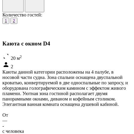
Количество гостей:
1
2
Каюта с окном D4
2
20 м
2
Каюты данной категории расположены на 4 палубе, в
носовой части судна. Зона спальни оснащена двуспальной
кроватью, конвертируемой в две односпальные по запросу, и
оборудована голографическим камином с эффектом живого
пламени. Уютная зона гостиной располагает двумя
панорамными окнами, диваном и кофейным столиком.
Элегантная ванная комната оснащена душевой кабиной.
От
—
-
c человека