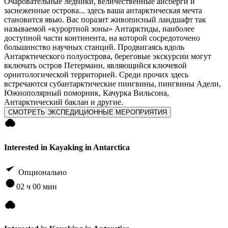
Очаровательные ледники, величественные айсберги и
заснеженные острова... здесь ваша антарктическая мечта
становится явью. Вас поразит живописный ландшафт так
называемой «курортной зоны» Антарктиды, наиболее
доступной части континента, на которой сосредоточено
большинство научных станций. Продвигаясь вдоль
Антарктического полуострова, береговые экскурсии могут
включать остров Петерманн, являющийся ключевой
орнитологической территорией. Среди прочих здесь
встречаются cубантарктические пингвины, пингвины Адели,
Южнополярный поморник, Качурка Вильсона,
Антарктический баклан и другие.
СМОТРЕТЬ ЭКСПЕДИЦИОННЫЕ МЕРОПРИЯТИЯ
Interested in Kayaking in Antarctica
Опционально
02 ч 00 мин