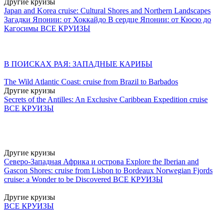
Другие круизы
Japan and Korea cruise: Cultural Shores and Northern Landscapes
Загадки Японии: от Хоккайдо
В сердце Японии: от Кюсю до
Кагосимы
ВСЕ КРУИЗЫ
В ПОИСКАХ РАЯ: ЗАПАДНЫЕ КАРИБЫ
The Wild Atlantic Coast: cruise from Brazil to Barbados
Другие круизы
Secrets of the Antilles: An Exclusive Caribbean Expedition cruise
ВСЕ КРУИЗЫ
Другие круизы
Северо-Западная Африка и острова
Explore the Iberian and
Gascon Shores: cruise from Lisbon to Bordeaux
Norwegian Fjords
cruise: a Wonder to be Discovered
ВСЕ КРУИЗЫ
Другие круизы
ВСЕ КРУИЗЫ