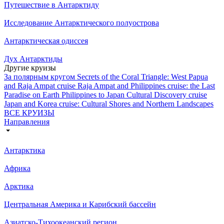
Путешествие в Антарктиду
Исследование Антарктического полуострова
Антарктическая одиссея
Дух Антарктиды
Другие круизы
За полярным кругом
Secrets of the Coral Triangle: West Papua
and Raja Ampat cruise
Raja Ampat and Philippines cruise: the Last
Paradise on Earth
Philippines to Japan Cultural Discovery cruise
Japan and Korea cruise: Cultural Shores and Northern Landscapes
ВСЕ КРУИЗЫ
Направления
Антарктика
Африка
Арктика
Центральная Америка и Карибский бассейн
Азиатско-Тихоокеанский регион