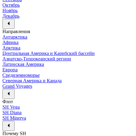
Октябрь
Ноябрь
Декабрь
Направления
Антарктика
Африка
Арктика
Центральная Америка и Карибский бассейн
Азиатско-Тихоокеанский регион
Латинская Америка
Европа
Средиземноморье
Северная Америка и Канада
Grand Voyages
Флот
SH Vega
SH Diana
SH Minerva
Почему SH