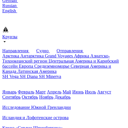
German
Russian
English
Круизы
Направления
Судно
Отправления
Арктика
Антарктика
Grand Voyages
Африка
Азиатско-
Тихоокеанский регион
Центральная Америка и Карибский
бассейн
Европа
Средиземноморье
Северная Америка и
Канада
Латинская Америка
SH Vega
SH Diana
SH Minerva
Январь
Февраль
Март
Апрель
Май
Июнь
Июль
Август
Сентябрь
Октябрь
Ноябрь
Декабрь
Исследование Южной Гренландии
Исландия и Лофотенские острова
Круиз «Сердце Шпицбергена»