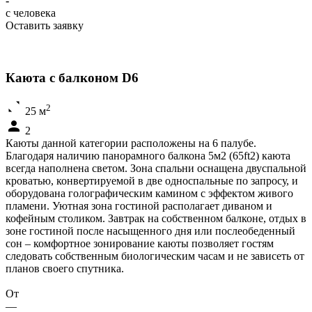
-
c человека
Оставить заявку
Каюта с балконом D6
2
25 м
2
Каюты данной категории расположены на 6 палубе.
Благодаря наличию панорамного балкона 5м2 (65ft2) каюта
всегда наполнена светом. Зона спальни оснащена двуспальной
кроватью, конвертируемой в две односпальные по запросу, и
оборудована голографическим камином с эффектом живого
пламени. Уютная зона гостиной располагает диваном и
кофейным столиком. Завтрак на собственном балконе, отдых в
зоне гостиной после насыщенного дня или послеобеденный
сон – комфортное зонирование каюты позволяет гостям
следовать собственным биологическим часам и не зависеть от
планов своего спутника.
От
—