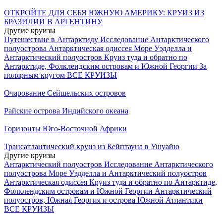
ОТКРОЙТЕ ДЛЯ СЕБЯ ЮЖНУЮ АМЕРИКУ: КРУИЗ ИЗ
БРАЗИЛИИ В АРГЕНТИНУ
Другие круизы
Путешествие в Антарктиду
Исследование Антарктического
полуострова
Антарктическая одиссея
Море Уэдделла и
Антарктический полуостров
Круиз туда и обратно по
Антарктиде, Фолклендским островам и Южной Георгии
За
полярным кругом
ВСЕ КРУИЗЫ
Очарование Сейшельских островов
Райские острова Индийского океана
Горизонты Юго-Восточной Африки
Трансатлантический круиз из Кейптауна в Ушуайю
Другие круизы
Антарктический полуостров
Исследование Антарктического
полуострова
Море Уэдделла и Антарктический полуостров
Антарктическая одиссея
Круиз туда и обратно по Антарктиде,
Фолклендским островам и Южной Георгии
Антарктический
полуостров, Южная Георгия и острова Южной Атлантики
ВСЕ КРУИЗЫ