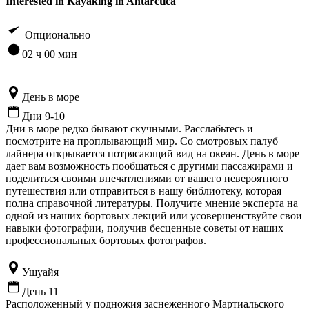
Interested in Kayaking in Antarctica
Опционально
02 ч 00 мин
День в море
Дни 9-10
Дни в море редко бывают скучными. Расслабьтесь и
посмотрите на проплывающий мир. Со смотровых палуб
лайнера открывается потрясающий вид на океан. День в море
дает вам возможность пообщаться с другими пассажирами и
поделиться своими впечатлениями от вашего невероятного
путешествия или отправиться в нашу библиотеку, которая
полна справочной литературы. Получите мнение эксперта на
одной из наших бортовых лекций или усовершенствуйте свои
навыки фотографии, получив бесценные советы от наших
профессиональных бортовых фотографов.
Ушуайя
День 11
Расположенный у подножия заснеженного Мартиальского