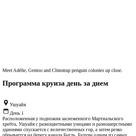
Meet Adélie, Gentoo and Chinstrap penguin colonies up close.
Программа круиза день за днем
Ушуайя
День 1
Расположенная у подножия заснеженного Мартиальского
хребта, Ушуайя с разноцветными улицами и разношерстными
зданиями спускается с величественных гор, а затем резко
обрывается на берегу канала Бигль. Будучи одним из самых