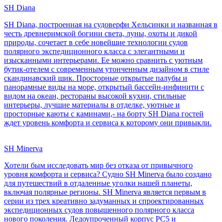
SH Diana
SH Diana, построенная на судоверфи Хельсинки и названная в
честь древнеримской богини света, луны, охоты и дикой
природы, сочетает в себе новейшие технологии судов
полярного экспедиционного класса с элегантными и
изысканными интерьерами. Ее можно сравнить с уютным
бутик-отелем с современным утонченным дизайном в стиле
скандинавский шик. Просторные открытые палубы и
панорамные виды на море, открытый бассейн-инфинити с
видом на океан, рестораны высокой кухни, стильные
интерьеры, лучшие материалы в отделке, уютные и
просторные каюты с каминами,- на борту SH Diana гостей
ждет уровень комфорта и сервиса к которому они привыкли.
SH Minerva
Хотели бым исследовать мир без отказа от привычного
уровня комфорта и сервиса? Судно SH Minerva было создано
для путешествий в отдаленные уголки нашей планеты,
включая полярные регионы. SH Minerva является первым в
серии из трех креативно задуманных и спроектированных
экспедиционных судов повышенного полярного класса
нового поколения. Ледоупроченный корпус PC5 и