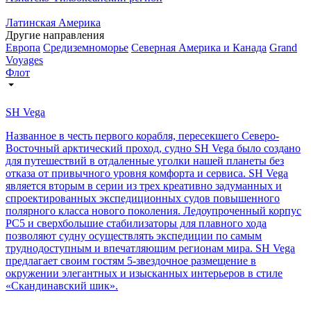
Латинская Америка
Другие направления
Европа
Средиземноморье
Северная Америка и Канада
Grand
Voyages
Флот
SH Vega
Названное в честь первого корабля, пересекшего Северо-
Восточный арктический проход, судно SH Vega было создано
для путешествий в отдаленные уголки нашей планеты без
отказа от привычного уровня комфорта и сервиса. SH Vega
является вторым в серии из трех креативно задуманных и
спроектированных экспедиционных судов повышенного
полярного класса нового поколения. Ледоупроченный корпус
PC5 и сверхбольшие стабилизаторы для плавного хода
позволяют судну осуществлять экспедиции по самым
труднодоступным и впечатляющим регионам мира. SH Vegа
предлагает своим гостям 5-звездочное размещение в
окружении элегантных и изысканных интерьеров в стиле
«Скандинавский шик».