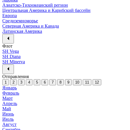
Азиатско-Тихоокеанский регион
Центральная Америка и Карибский бассейн
Европа
Средиземноморье
Северная Америка и Канада
Латинская Америка
Флот
SH Vega
SH Diana
SH Minerva
Отправления
1
2
3
4
5
6
7
8
9
10
11
12
Январь
Февраль
Март
Апрель
Май
Июнь
Июль
Август
Сентябрь