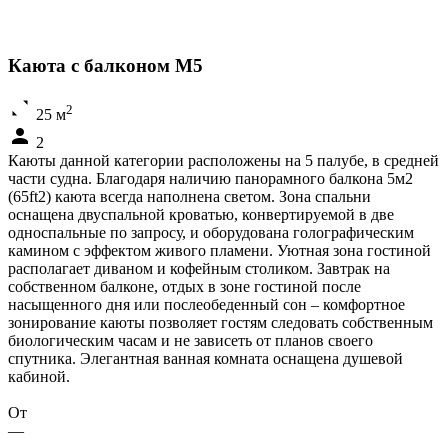
Каюта с балконом M5
2
25 м
2
Каюты данной категории расположены на 5 палубе, в средней
части судна. Благодаря наличию панорамного балкона 5м2
(65ft2) каюта всегда наполнена светом. Зона спальни
оснащена двуспальной кроватью, конвертируемой в две
односпальные по запросу, и оборудована голографическим
камином с эффектом живого пламени. Уютная зона гостиной
располагает диваном и кофейным столиком. Завтрак на
собственном балконе, отдых в зоне гостиной после
насыщенного дня или послеобеденный сон – комфортное
зонирование каюты позволяет гостям следовать собственным
биологическим часам и не зависеть от планов своего
спутника. Элегантная ванная комната оснащена душевой
кабиной.
От
—