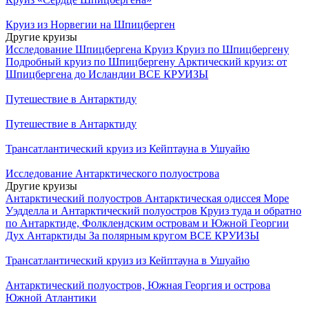
Круиз из Норвегии на Шпицберген
Другие круизы
Исследование Шпицбергена Круиз
Круиз по Шпицбергену
Подробный круиз по Шпицбергену
Арктический круиз: от
Шпицбергена до Исландии
ВСЕ КРУИЗЫ
Путешествие в Антарктиду
Путешествие в Антарктиду
Трансатлантический круиз из Кейптауна в Ушуайю
Исследование Антарктического полуострова
Другие круизы
Антарктический полуостров
Антарктическая одиссея
Море
Уэдделла и Антарктический полуостров
Круиз туда и обратно
по Антарктиде, Фолклендским островам и Южной Георгии
Дух Антарктиды
За полярным кругом
ВСЕ КРУИЗЫ
Трансатлантический круиз из Кейптауна в Ушуайю
Антарктический полуостров, Южная Георгия и острова
Южной Атлантики