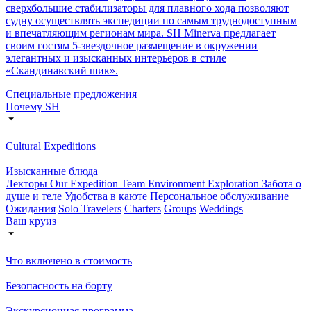
сверхбольшие стабилизаторы для плавного хода позволяют
судну осуществлять экспедиции по самым труднодоступным
и впечатляющим регионам мира. SH Minerva предлагает
своим гостям 5-звездочное размещение в окружении
элегантных и изысканных интерьеров в стиле
«Скандинавский шик».
Специальные предложения
Почему SH
Cultural Expeditions
Изысканные блюда
Лекторы
Our Expedition Team
Environment Exploration
Забота о
душе и теле
Удобства в каюте
Персональное обслуживание
Ожидания
Solo Travelers
Charters
Groups
Weddings
Ваш круиз
Что включено в стоимость
Безопасность на борту
Экскурсионная программа