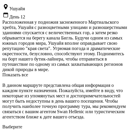
Ушуайя
День 12
Расположенная у подножия заснеженного Мартиальского
хребта, Ушуайя с разноцветными улицами и разношерстными
зданиями спускается с величественных гор, а затем резко
обрывается на берегу канала Бигль. Будучи одним из самых
южных городов мира, Ушуайя вполне оправдывает свою
репутацию "края света". Угрюмая погода и драматические
окрестности, безусловно, способствуют этому. Поднимитесь
на борт нашего бутик-лайнера, чтобы отправиться в
путешествие по одному из самых захватывающих регионов
дикой природы в мире.
Показать все
В данном маршруте представлена общая информация о
каждом пункте назначения. Пожалуйста, имейте в виду, что
некоторые из упомянутых мест и достопримечательностей
могут быть недоступны в день вашего посещения. Чтобы
получить наиболее точную программу тура, мы рекомендуем
связаться с вашим агентом Swan Hellenic или туристическим
агентством ближе к дате вашего отъезда.
Выберите