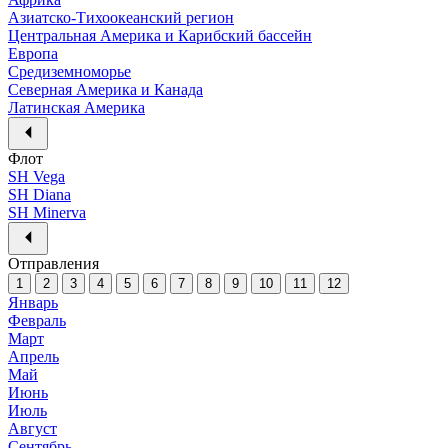
Азиатско-Тихоокеанский регион
Центральная Америка и Карибский бассейн
Европа
Средиземноморье
Северная Америка и Канада
Латинская Америка
Флот
SH Vega
SH Diana
SH Minerva
Отправления
1
2
3
4
5
6
7
8
9
10
11
12
Январь
Февраль
Март
Апрель
Май
Июнь
Июль
Август
Сентябрь