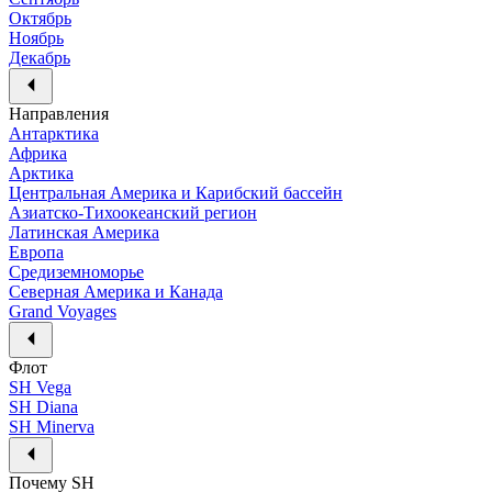
Октябрь
Ноябрь
Декабрь
Направления
Антарктика
Африка
Арктика
Центральная Америка и Карибский бассейн
Азиатско-Тихоокеанский регион
Латинская Америка
Европа
Средиземноморье
Северная Америка и Канада
Grand Voyages
Флот
SH Vega
SH Diana
SH Minerva
Почему SH