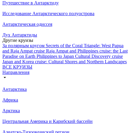
Путешествие в Антарктиду
Исследование Антарктического полуострова
Антарктическая одиссея
Дух Антарктиды
Другие круизы
За полярным кругом
Secrets of the Coral Triangle: West Papua
and Raja Ampat cruise
Raja Ampat and Philippines cruise: the Last
Paradise on Earth
Philippines to Japan Cultural Discovery cruise
Japan and Korea cruise: Cultural Shores and Northern Landscapes
ВСЕ КРУИЗЫ
Направления
Антарктика
Африка
Арктика
Центральная Америка и Карибский бассейн
Азиатско-Тихоокеанский регион