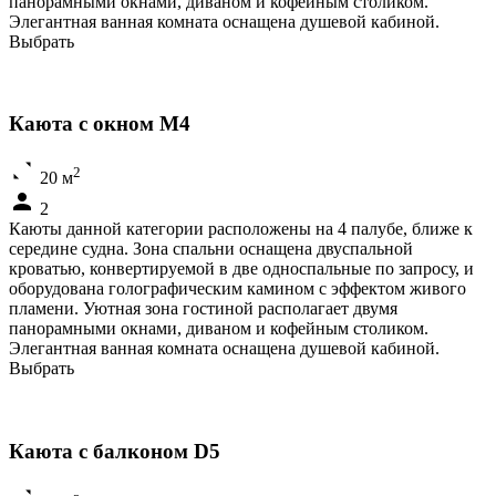
панорамными окнами, диваном и кофейным столиком.
Элегантная ванная комната оснащена душевой кабиной.
Выбрать
Каюта с окном M4
2
20 м
2
Каюты данной категории расположены на 4 палубе, ближе к
середине судна. Зона спальни оснащена двуспальной
кроватью, конвертируемой в две односпальные по запросу, и
оборудована голографическим камином с эффектом живого
пламени. Уютная зона гостиной располагает двумя
панорамными окнами, диваном и кофейным столиком.
Элегантная ванная комната оснащена душевой кабиной.
Выбрать
Каюта с балконом D5