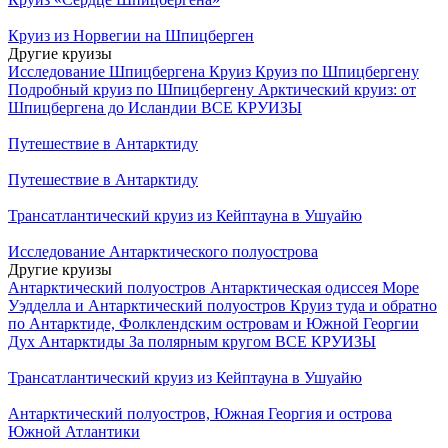
Круиз из Норвегии на Шпицберген
Другие круизы
Исследование Шпицбергена Круиз
Круиз по Шпицбергену
Подробный круиз по Шпицбергену
Арктический круиз: от
Шпицбергена до Исландии
ВСЕ КРУИЗЫ
Путешествие в Антарктиду
Путешествие в Антарктиду
Трансатлантический круиз из Кейптауна в Ушуайю
Исследование Антарктического полуострова
Другие круизы
Антарктический полуостров
Антарктическая одиссея
Море
Уэдделла и Антарктический полуостров
Круиз туда и обратно
по Антарктиде, Фолклендским островам и Южной Георгии
Дух Антарктиды
За полярным кругом
ВСЕ КРУИЗЫ
Трансатлантический круиз из Кейптауна в Ушуайю
Антарктический полуостров, Южная Георгия и острова
Южной Атлантики