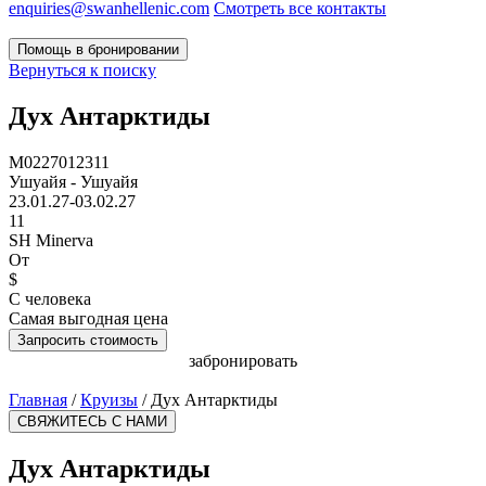
enquiries@swanhellenic.com
Смотреть все контакты
Помощь в бронировании
Вернуться к поиску
Дух Антарктиды
M0227012311
Ушуайя - Ушуайя
23.01.27-03.02.27
11
SH Minerva
От
$
С человека
Самая выгодная цена
Запросить стоимость
забронировать
Главная
/
Круизы
/
Дух Антарктиды
СВЯЖИТЕСЬ С НАМИ
Дух Антарктиды