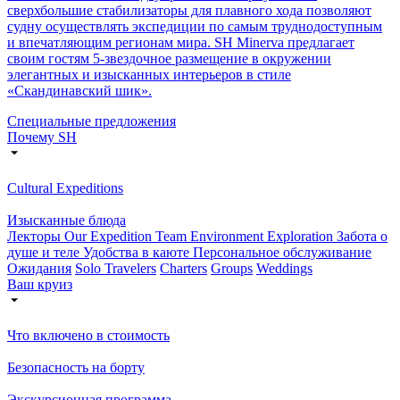
сверхбольшие стабилизаторы для плавного хода позволяют
судну осуществлять экспедиции по самым труднодоступным
и впечатляющим регионам мира. SH Minerva предлагает
своим гостям 5-звездочное размещение в окружении
элегантных и изысканных интерьеров в стиле
«Скандинавский шик».
Специальные предложения
Почему SH
Cultural Expeditions
Изысканные блюда
Лекторы
Our Expedition Team
Environment Exploration
Забота о
душе и теле
Удобства в каюте
Персональное обслуживание
Ожидания
Solo Travelers
Charters
Groups
Weddings
Ваш круиз
Что включено в стоимость
Безопасность на борту
Экскурсионная программа