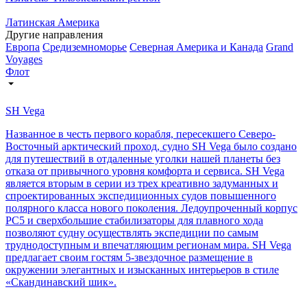
Латинская Америка
Другие направления
Европа
Средиземноморье
Северная Америка и Канада
Grand
Voyages
Флот
SH Vega
Названное в честь первого корабля, пересекшего Северо-
Восточный арктический проход, судно SH Vega было создано
для путешествий в отдаленные уголки нашей планеты без
отказа от привычного уровня комфорта и сервиса. SH Vega
является вторым в серии из трех креативно задуманных и
спроектированных экспедиционных судов повышенного
полярного класса нового поколения. Ледоупроченный корпус
PC5 и сверхбольшие стабилизаторы для плавного хода
позволяют судну осуществлять экспедиции по самым
труднодоступным и впечатляющим регионам мира. SH Vegа
предлагает своим гостям 5-звездочное размещение в
окружении элегантных и изысканных интерьеров в стиле
«Скандинавский шик».