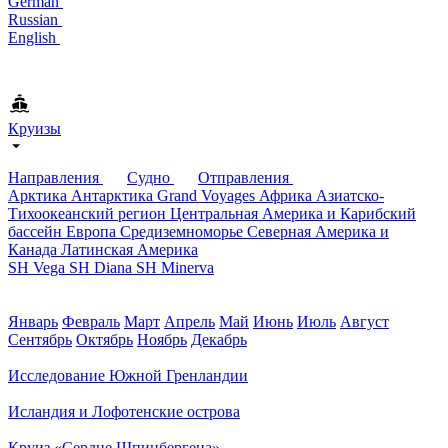
German
Russian
English
Круизы
Направления
Судно
Отправления
Арктика
Антарктика
Grand Voyages
Африка
Азиатско-
Тихоокеанский регион
Центральная Америка и Карибский
бассейн
Европа
Средиземноморье
Северная Америка и
Канада
Латинская Америка
SH Vega
SH Diana
SH Minerva
Январь
Февраль
Март
Апрель
Май
Июнь
Июль
Август
Сентябрь
Октябрь
Ноябрь
Декабрь
Исследование Южной Гренландии
Исландия и Лофотенские острова
Круиз «Сердце Шпицбергена»