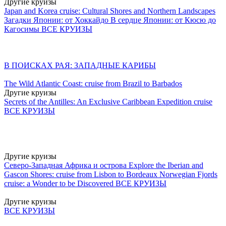
Другие круизы
Japan and Korea cruise: Cultural Shores and Northern Landscapes
Загадки Японии: от Хоккайдо
В сердце Японии: от Кюсю до
Кагосимы
ВСЕ КРУИЗЫ
В ПОИСКАХ РАЯ: ЗАПАДНЫЕ КАРИБЫ
The Wild Atlantic Coast: cruise from Brazil to Barbados
Другие круизы
Secrets of the Antilles: An Exclusive Caribbean Expedition cruise
ВСЕ КРУИЗЫ
Другие круизы
Северо-Западная Африка и острова
Explore the Iberian and
Gascon Shores: cruise from Lisbon to Bordeaux
Norwegian Fjords
cruise: a Wonder to be Discovered
ВСЕ КРУИЗЫ
Другие круизы
ВСЕ КРУИЗЫ