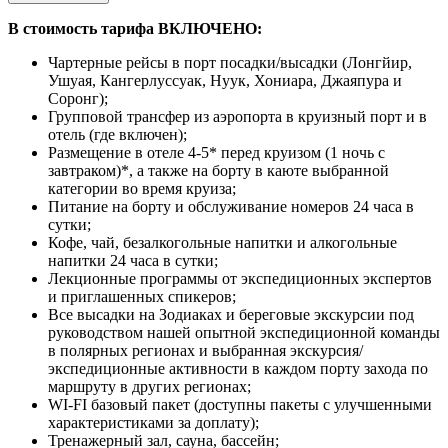
В стоимость тарифа ВКЛЮЧЕНО:
Чартерные рейсы в порт посадки/высадки (Лонгйир,
Ушуая, Кангерлуссуак, Нуук, Хониара, Джаяпура и
Соронг);
Групповой трансфер из аэропорта в круизный порт и в
отель (где включен);
Размещение в отеле 4-5* перед круизом (1 ночь с
завтраком)*, а также на борту в каюте выбранной
категории во время круиза;
Питание на борту и обслуживание номеров 24 часа в
сутки;
Кофе, чай, безалкогольные напитки и алкогольные
напитки 24 часа в сутки;
Лекционные программы от экспедиционных экспертов
и приглашенных спикеров;
Все высадки на Зодиаках и береговые экскурсии под
руководством нашей опытной экспедиционной команды
в полярных регионах и выбранная экскурсия/
экспедиционные активности в каждом порту захода по
маршруту в других регионах;
WI-FI базовый пакет (доступны пакеты с улучшенными
характеристиками за доплату);
Тренажерный зал, сауна, бассейн;