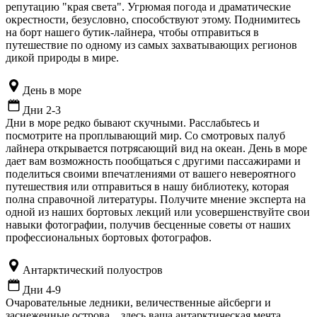
репутацию "края света". Угрюмая погода и драматические
окрестности, безусловно, способствуют этому. Поднимитесь
на борт нашего бутик-лайнера, чтобы отправиться в
путешествие по одному из самых захватывающих регионов
дикой природы в мире.
День в море
Дни 2-3
Дни в море редко бывают скучными. Расслабьтесь и
посмотрите на проплывающий мир. Со смотровых палуб
лайнера открывается потрясающий вид на океан. День в море
дает вам возможность пообщаться с другими пассажирами и
поделиться своими впечатлениями от вашего невероятного
путешествия или отправиться в нашу библиотеку, которая
полна справочной литературы. Получите мнение эксперта на
одной из наших бортовых лекций или усовершенствуйте свои
навыки фотографии, получив бесценные советы от наших
профессиональных бортовых фотографов.
Антарктический полуостров
Дни 4-9
Очаровательные ледники, величественные айсберги и
заснеженные острова... здесь ваша антарктическая мечта