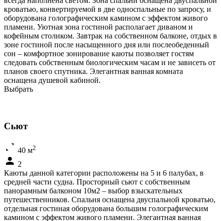
всегда наполнена светом. Зона спальни оснащена двуспальной
кроватью, конвертируемой в две односпальные по запросу, и
оборудована голографическим камином с эффектом живого
пламени. Уютная зона гостиной располагает диваном и
кофейным столиком. Завтрак на собственном балконе, отдых в
зоне гостиной после насыщенного дня или послеобеденный
сон – комфортное зонирование каюты позволяет гостям
следовать собственным биологическим часам и не зависеть от
планов своего спутника. Элегантная ванная комната
оснащена душевой кабиной.
Выбрать
Сьют
2
40 м
2
Каюты данной категории расположены на 5 и 6 палубах, в
средней части судна. Просторный сьют с собственным
панорамным балконом 10м2 – выбор взыскательных
путешественников. Спальня оснащена двуспальной кроватью,
отдельная гостиная оборудована большим голографическим
камином с эффектом живого пламени. Элегантная ванная