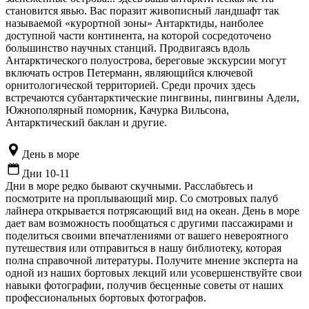
становится явью. Вас поразит живописный ландшафт так
называемой «курортной зоны» Антарктиды, наиболее
доступной части континента, на которой сосредоточено
большинство научных станций. Продвигаясь вдоль
Антарктического полуострова, береговые экскурсии могут
включать остров Петерманн, являющийся ключевой
орнитологической территорией. Среди прочих здесь
встречаются cубантарктические пингвины, пингвины Адели,
Южнополярный поморник, Качурка Вильсона,
Антарктический баклан и другие.
День в море
Дни 10-11
Дни в море редко бывают скучными. Расслабьтесь и
посмотрите на проплывающий мир. Со смотровых палуб
лайнера открывается потрясающий вид на океан. День в море
дает вам возможность пообщаться с другими пассажирами и
поделиться своими впечатлениями от вашего невероятного
путешествия или отправиться в нашу библиотеку, которая
полна справочной литературы. Получите мнение эксперта на
одной из наших бортовых лекций или усовершенствуйте свои
навыки фотографии, получив бесценные советы от наших
профессиональных бортовых фотографов.