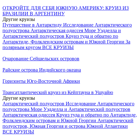
ОТКРОЙТЕ ДЛЯ СЕБЯ ЮЖНУЮ АМЕРИКУ: КРУИЗ ИЗ
БРАЗИЛИИ В АРГЕНТИНУ
Другие круизы
Путешествие в Антарктиду
Исследование Антарктического
полуострова
Антарктическая одиссея
Море Уэдделла и
Антарктический полуостров
Круиз туда и обратно по
Антарктиде, Фолклендским островам и Южной Георгии
За
полярным кругом
ВСЕ КРУИЗЫ
Очарование Сейшельских островов
Райские острова Индийского океана
Горизонты Юго-Восточной Африки
Трансатлантический круиз из Кейптауна в Ушуайю
Другие круизы
Антарктический полуостров
Исследование Антарктического
полуострова
Море Уэдделла и Антарктический полуостров
Антарктическая одиссея
Круиз туда и обратно по Антарктиде,
Фолклендским островам и Южной Георгии
Антарктический
полуостров, Южная Георгия и острова Южной Атлантики
ВСЕ КРУИЗЫ