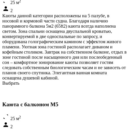
2
25 м
2
Каюты данной категории расположены на 5 палубе, в
носовой и кормовой части судна. Благодаря наличию
панорамного балкона 5м2 (65ft2) каюта всегда наполнена
светом. Зона спальни оснащена двуспальной кроватью,
конвертируемой в две односпальные по запросу, и
оборудована голографическим камином с эффектом живого
пламени. Уютная зона гостиной располагает диваном и
кофейным столиком. Завтрак на собственном балконе, отдых в
зоне гостиной после насыщенного дня или послеобеденный
сон – комфортное зонирование каюты позволяет гостям
следовать собственным биологическим часам и не зависеть от
планов своего спутника. Элегантная ванная комната
оснащена душевой кабиной.
Выбрать
Каюта с балконом М5
2
25 м
2