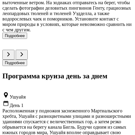
выточенные ветром. На зодиаках отправьтесь на берег, чтобы
сделать фотографии деловитых пингвинов Генту, грациозных
леопардовых тюленей и тюленей Уэдделла, а также
водорослевых чаек и поморников. Установите контакт с
миром природы в условиях, которые невозможно сравнить ни
с чем другим.
Подробнее
Подробнее
Программа круиза день за днем
Ушуайя
День 1
Расположенная у подножия заснеженного Мартиальского
хребта, Ушуайя с разноцветными улицами и разношерстными
зданиями спускается с величественных гор, а затем резко
обрывается на берегу канала Бигль. Будучи одним из самых
южных городов мира, Ушуайя вполне оправдывает свою