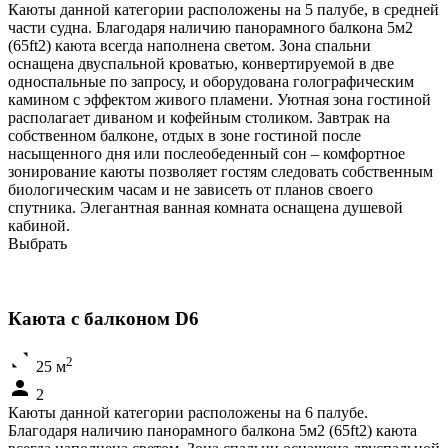
Каюты данной категории расположены на 5 палубе, в средней
части судна. Благодаря наличию панорамного балкона 5м2
(65ft2) каюта всегда наполнена светом. Зона спальни
оснащена двуспальной кроватью, конвертируемой в две
односпальные по запросу, и оборудована голографическим
камином с эффектом живого пламени. Уютная зона гостиной
располагает диваном и кофейным столиком. Завтрак на
собственном балконе, отдых в зоне гостиной после
насыщенного дня или послеобеденный сон – комфортное
зонирование каюты позволяет гостям следовать собственным
биологическим часам и не зависеть от планов своего
спутника. Элегантная ванная комната оснащена душевой
кабиной.
Выбрать
Каюта с балконом D6
2
25 м
2
Каюты данной категории расположены на 6 палубе.
Благодаря наличию панорамного балкона 5м2 (65ft2) каюта