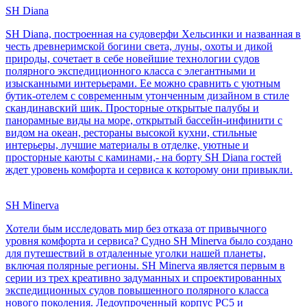
SH Diana
SH Diana, построенная на судоверфи Хельсинки и названная в
честь древнеримской богини света, луны, охоты и дикой
природы, сочетает в себе новейшие технологии судов
полярного экспедиционного класса с элегантными и
изысканными интерьерами. Ее можно сравнить с уютным
бутик-отелем с современным утонченным дизайном в стиле
скандинавский шик. Просторные открытые палубы и
панорамные виды на море, открытый бассейн-инфинити с
видом на океан, рестораны высокой кухни, стильные
интерьеры, лучшие материалы в отделке, уютные и
просторные каюты с каминами,- на борту SH Diana гостей
ждет уровень комфорта и сервиса к которому они привыкли.
SH Minerva
Хотели бым исследовать мир без отказа от привычного
уровня комфорта и сервиса? Судно SH Minerva было создано
для путешествий в отдаленные уголки нашей планеты,
включая полярные регионы. SH Minerva является первым в
серии из трех креативно задуманных и спроектированных
экспедиционных судов повышенного полярного класса
нового поколения. Ледоупроченный корпус PC5 и